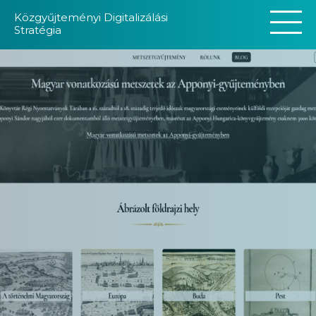
Közgyűjteményi Digitalizálási
Stratégia