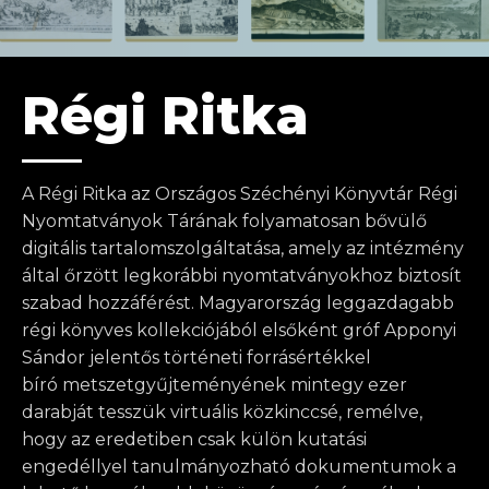
Régi Ritka
A Régi Ritka az Országos Széchényi Könyvtár Régi
Nyomtatványok Tárának folyamatosan bővülő
digitális tartalomszolgáltatása, amely az intézmény
által őrzött legkorábbi nyomtatványokhoz biztosít
szabad hozzáférést. Magyarország leggazdagabb
régi könyves kollekciójából elsőként gróf Apponyi
Sándor jelentős történeti forrásértékkel
bíró metszetgyűjteményének mintegy ezer
darabját tesszük virtuális közkinccsé, remélve,
hogy az eredetiben csak külön kutatási
engedéllyel tanulmányozható dokumentumok a