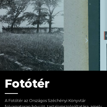
Fotótér
A Fotótér az Országos Széchényi Könyvtár
folyamatosan bővülő tartalomszolgáltatása, amely