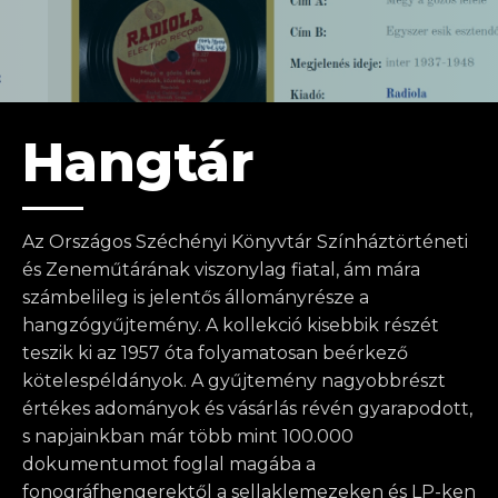
Hangtár
Az Országos Széchényi Könyvtár Színháztörténeti
és Zeneműtárának viszonylag fiatal, ám mára
számbelileg is jelentős állományrésze a
hangzógyűjtemény. A kollekció kisebbik részét
teszik ki az 1957 óta folyamatosan beérkező
kötelespéldányok. A gyűjtemény nagyobbrészt
értékes adományok és vásárlás révén gyarapodott,
s napjainkban már több mint 100.000
dokumentumot foglal magába a
fonográfhengerektől a sellaklemezeken és LP-ken