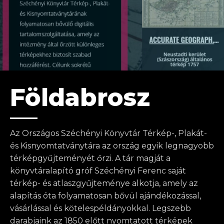
Földabrosz
Az Országos Széchényi Könyvtár Térkép-, Plakát-
és Kisnyomtatványtára az ország egyik legnagyobb
térképgyűjteményét őrzi. A tár magját a
könyvtáralapító gróf Széchényi Ferenc saját
térkép- és atlaszgyűjteménye alkotja, amely az
alapítás óta folyamatosan bővül ajándékozással,
vásárlással és kötelespéldányokkal. Legszebb
darabjaink az 1850 előtt nyomtatott térképek