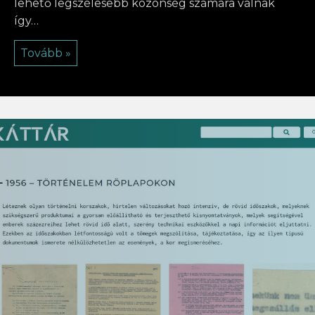
lehető legszélesebb közönség számára válnak
így…
Tovább »