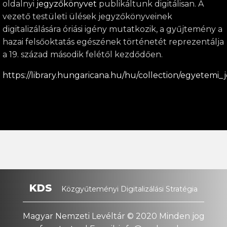
oldalnyi
jegyzőkönyvet
publikáltunk digitálisan. A
vezető testületi ülések jegyzőkönyveinek
digitalizálására óriási igény mutatkozik, a gyűjtemény a
hazai felsőoktatás egészének történetét reprezentálja
a 19. század második felétől kezdődően.
https://library.hungaricana.hu/hu/collection/egyetemi
KDS
Közgyűteményi Digitalizálási Stratégia
Magyar Nemzeti Levéltár © 2020 Minden jog