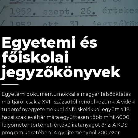
Egyetemi és
főiskolai
jegyzőkönyvek
Egyetemi dokumentumokkal a magyar felsőoktatás
múltjáról csak a XVII. századtól rendelkezünk. A vidéki
tudományegyetemekkel és főiskolákkal együtt a 18
hazai szaklevéltár mára együttesen több mint 4000
folyóméter történeti értékű iratanyagot őriz. A KDS
program keretében 14 gyűjteményből 200 ezer