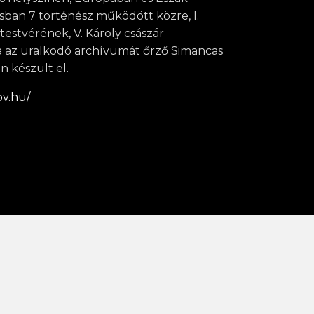
sban 7 történész működött közre, I.
testvérének, V. Károly császár
a az uralkodó archívumát őrző Simancas
n készült el.
ov.hu/