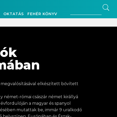
OKTATÁS
FEHÉR KÖNYV
dók
mában
megvalósításával elkészített bővített
oly német-római császár német királlyá
 évfordulóján a magyar és spanyol
ésében mutattak be, immár 9 uralkodó
96 helyszínen, Európában és Észak-