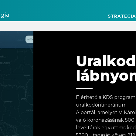
égia
STRATÉGIA
Uralko
lábnyo
Elérhető a KDS program 
uralkodói itinerárium.
A portál, amelyet V. Kár
való koronázásának 500.
levéltárak együttműköd
5390 utazását követi 21