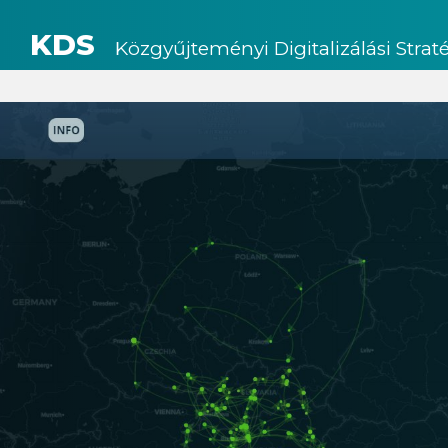
KDS
Közgyűjteményi Digitalizálási Strat