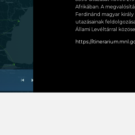
Afrikában. A megvalósítá
Ferdinánd magyar király 
utazásainak feldolgozás
Állami Levéltárral közöse
https://itinerarium.mnl.g