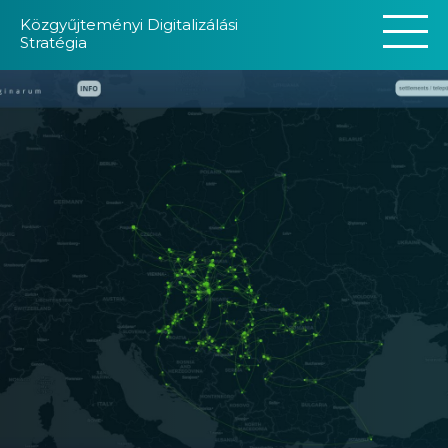
Közgyűjteményi Digitalizálási
Stratégia