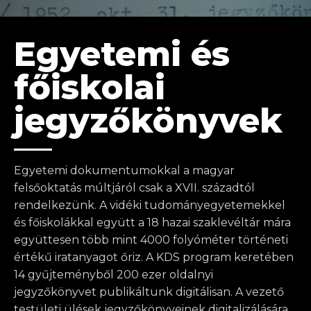
Egyetemi és
főiskolai
jegyzőkönyvek
Egyetemi dokumentumokkal a magyar
felsőoktatás múltjáról csak a XVII. századtól
rendelkezünk. A vidéki tudományegyetemekkel
és főiskolákkal együtt a 18 hazai szaklevéltár mára
együttesen több mint 4000 folyóméter történeti
értékű iratanyagot őriz. A KDS program keretében
14 gyűjteményből 200 ezer oldalnyi
jegyzőkönyvet publikáltunk digitálisan. A vezető
testületi ülések jegyzőkönyveinek digitalizálására